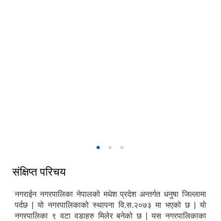
प्रमुख प्रशासकीय अधिकृत श्री सुधिर कुमार साह ज्यू कार्यभार ग्रहण गर्नु हुँदै
संक्षिप्त परिचय
नगराईन नगरपालिका नेपालको मधेश प्रदेश अन्तर्गत धनुषा जिल्लामा
पर्दछ | यो नगरपालिकाको स्थापना वि.स.२०७३ मा भएको छ | यो
नगरपालिका ९ वटा वडाहरु मिलेर बनेको छ | यस नगरपालिकाका