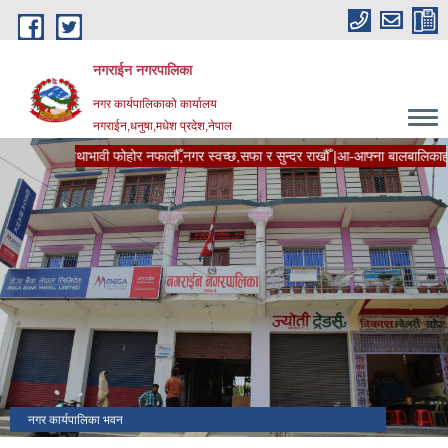
Skip to main content
नगराईन नगरपालिका
नगर कार्यपालिकाको कार्यालय
नगराईन,धनुषा,मधेश प्रदेश,नेपाल
फालौँ,नगर स्वच्छ,सफा र सुन्दर राखौँ |आ-आफ्ना बालबालिकाहरुलाई विधालय पठाऔँ | उधोग व्यव
१५ औं नगर सभामा नीति तथा कार्यक्रम र बजेट प्रस्तुतिकरण
नगर कार्यपालिका भवन