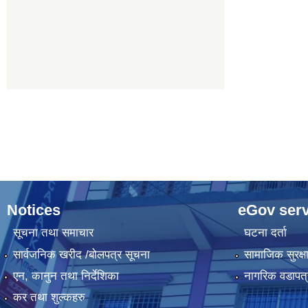
Notices
eGov serv
सूचना तथा समाचार
घटना दर्ता
सार्वजनिक खरीद /बोलपत्र सूचना
सामाजिक सुरक्ष
एन, कानुन तथा निर्देशिका
नागरिक वडापत्
कर तथा शुल्कहरु