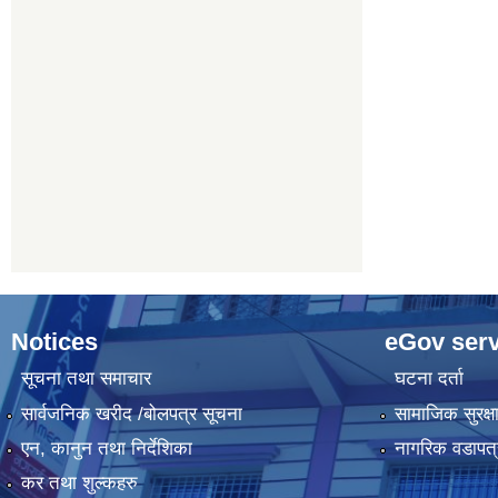
Notices
eGov serv
सूचना तथा समाचार
घटना दर्ता
सार्वजनिक खरीद /बोलपत्र सूचना
सामाजिक सुरक्ष
एन, कानुन तथा निर्देशिका
नागरिक वडापत्
कर तथा शुल्कहरु