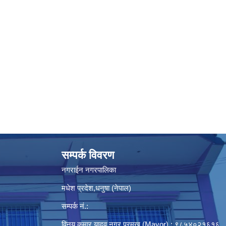
सम्पर्क विवरण
नगराईन नगरपालिका
मधेश प्रदेश,धनुषा (नेपाल)
सम्पर्क नं.:
विनय कुमार यादव,नगर प्रमुख (Mayor) : ९८५४०२१६१६