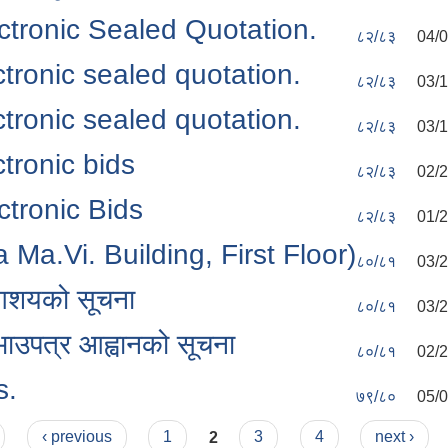
ectronic Sealed Quotation.
८२/८३
04/0
ctronic sealed quotation.
८२/८३
03/1
ctronic sealed quotation.
८२/८३
03/1
ctronic bids
८२/८३
02/2
ctronic Bids
८२/८३
01/2
ja Ma.Vi. Building, First Floor)
८०/८१
03/2
ि आशयको सूचना
८०/८१
03/2
रभाउपत्र आह्वानको सूचना
८०/८१
02/2
s.
७९/८०
05/0
‹ previous
1
2
3
4
next ›