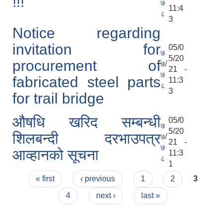
!!!
७
11:4
८
3
Notice regarding
invitation for
05/0
७
5/20
procurement of
७/
21 -
७
fabricated steel parts
11:3
८
3
for trail bridge
औषधि खरिद सम्बन्धी
05/0
७
5/20
शिलबन्दी दरभाउपत्र
७/
21 -
७
आव्हानको सूचना
11:3
८
1
Pages
« first
‹ previous
1
2
3
4
next ›
last »