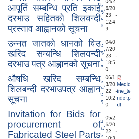
04/2
७
आपूर्ति सम्बन्धि प्रति इकाई
6/20
९/
23 -
दरभाउ सहितको शिलवन्दी
८
12:4
०
प्रस्ताव आह्वानको सूचना
9
उन्नत जातको धानको विउ
04/0
७
7/20
खरिद सम्बन्धि शिलवन्दी
९/
23 -
८
दरभाउ पत्र आह्वानको सूचना
18:5
०
0
औषधि खरिद सम्बन्धि
06/1
७
3/20
Medic
शिलबन्दी दरभाउपत्र आह्वान
८/
22 -
ine_te
७
सूचना
10:2
nder.p
९
0
df
Invitation for Bids for
05/2
७
procurement of
6/20
८/
22 -
Fabricated Steel Parts
७
10:3