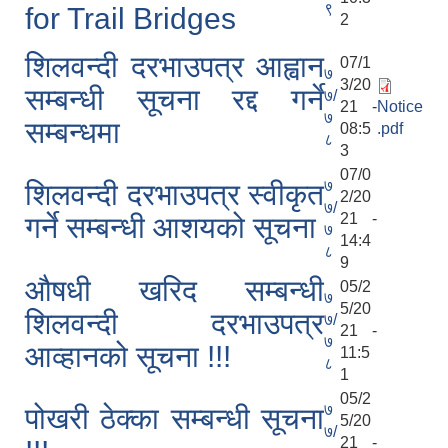
९
for Trail Bridges
2
शिलवन्दी दरभाउपत्र आह्वान
07/1
७
3/20
सम्बन्धी सूचना रद्द गर्ने
७/
21 -
Notice
७
सम्बन्धमा
08:5
.pdf
८
3
07/0
७
शिलवन्दी दरभाउपत्र स्वीकृत
2/20
७/
21 -
गर्ने सम्बन्धी आशयको सूचना
७
14:4
८
9
औषधी खरिद सम्बन्धी
05/2
७
5/20
शिलवन्दी दरभाउपत्र
७/
21 -
७
आव्हानको सूचना !!!
11:5
८
1
05/2
७
पोखरी ठेक्का सम्बन्धी सूचना
5/20
७/
21 -